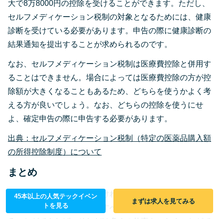
大で8万8000円の控除を受けることができます。ただし、
セルフメディケーション税制の対象となるためには、健康
診断を受けている必要があります。申告の際に健康診断の
結果通知を提出することが求められるのです。
なお、セルフメディケーション税制は医療費控除と併用す
ることはできません。場合によっては医療費控除の方が控
除額が大きくなることもあるため、どちらを使うかよく考
える方が良いでしょう。なお、どちらの控除を使うにせ
よ、確定申告の際に申告する必要があります。
出典：セルフメディケーション税制（特定の医薬品購入額
の所得控除制度）について
まとめ
自分の体一つで仕事をしなければならないフリーランスに
45本以上の人気テックイベン
まずは求人を見てみる
トを見る
とって、健康は最も重要視すべきものです。健康を維持す