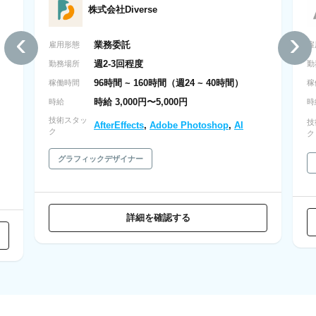
株式会社Diverse
‹
›
業務委託
雇用形態
雇
週2-3回程度
勤務場所
勤
96時間 ~ 160時間（週24 ~ 40時間）
稼働時間
稼
時給 3,000円〜5,000円
時給
時
技術スタッ
技
AfterEffects
,
Adobe Photoshop
,
AI
ク
ク
グラフィックデザイナー
詳細を確認する