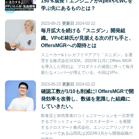
150％成長！エンジニアがApexやLWCを
学ぶ先にあるものとは？
2023-09-21
更新日
2024-02-22
毎月拡大を続ける「スニダン」開発組
織。VPoE林氏が見据える次の打ち手と、
OffersMGRへの期待とは
スニーカー&トレカフリマアプリ「スニダン」を運
営する株式会社SODA。2022年11月にOffers MGR
を導入した同社は、プロダクトの成長に伴って毎月
新たなメンバーが増えている。今回はVPo...
2023-05-23
更新日
2024-02-22
確認工数が1/10も削減に! OffersMGRで開
発効率を改善し、数値を意識した組織に
していきたい。
飲食店と卸売業者のコミュニケーションを一元管理
するプラットフォーム「クロスオーダー 」を展開
するクロスマート株式会社。エンジニアリングマネ
ージャーである山田氏は2023年1月から開発組織の