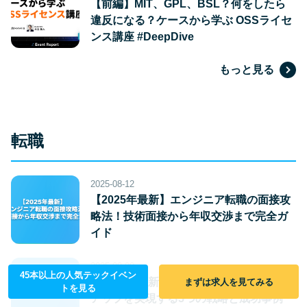
【前編】MIT、GPL、BSL？何をしたら
違反になる？ケースから学ぶ OSSライセ
ンス講座 #DeepDive
もっと見る
転職
2025-08-12
【2025年最新】エンジニア転職の面接攻
略法！技術面接から年収交渉まで完全ガ
イド
2025-08-08
45本以上の人気テックイベン
【2025年最新】エンジニアが転職で年収
まずは求人を見てみる
トを見る
アップを実現する5つの戦略と成功事例