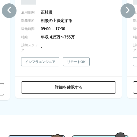
‹
›
正社員
雇用形態
雇
相談の上決定する
勤務場所
勤
09:00 ~ 17:30
稼働時間
稼
年収 415万〜755万
時給
時
技術スタッ
技
-
ク
ク
インフラエンジニア
リモートOK
詳細を確認する