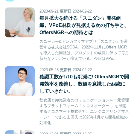
2023-09-21
更新日
2024-02-22
毎月拡大を続ける「スニダン」開発組
織。VPoE林氏が見据える次の打ち手と、
OffersMGRへの期待とは
スニーカー&トレカフリマアプリ「スニダン」を運
営する株式会社SODA。2022年11月にOffers MGR
を導入した同社は、プロダクトの成長に伴って毎月
新たなメンバーが増えている。今回はVPo...
2023-05-23
更新日
2024-02-22
確認工数が1/10も削減に! OffersMGRで開
発効率を改善し、数値を意識した組織に
していきたい。
飲食店と卸売業者のコミュニケーションを一元管理
するプラットフォーム「クロスオーダー 」を展開
するクロスマート株式会社。エンジニアリングマネ
ージャーである山田氏は2023年1月から開発組織の
効率化...