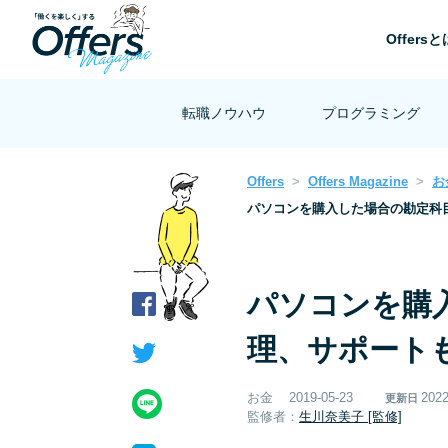
Offersと
転職ノウハウ
プログラミング
Offers
Offers Magazine
お
パソコンを購入した場合の勘定科
パソコンを購
理、サポート
お金
2019-05-23
2022
更新日
監修者：
生川奈美子 [監修]