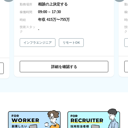
相談の上決定する
勤務場所
勤
09:00 ~ 17:30
稼働時間
稼
年収 415万〜755万
時給
時
技術スタッ
技
-
ク
ク
インフラエンジニア
リモートOK
詳細を確認する