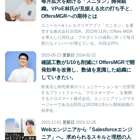
毎月拡大を続ける「スニダン」開発組
織。VPoE林氏が見据える次の打ち手と、
OffersMGRへの期待とは
スニーカー&トレカフリマアプリ「スニダン」を運
営する株式会社SODA。2022年11月にOffers MGR
を導入した同社は、プロダクトの成長に伴って毎月
新たなメンバーが増えている。今回はVPo...
2023-05-23
更新日
2024-02-22
確認工数が1/10も削減に! OffersMGRで開
発効率を改善し、数値を意識した組織に
していきたい。
飲食店と卸売業者のコミュニケーションを一元管理
するプラットフォーム「クロスオーダー 」を展開
するクロスマート株式会社。エンジニアリングマネ
ージャーである山田氏は2023年1月から開発組織の
効率化...
2023-12-01
更新日
2023-12-25
Webエンジニアから「Salesforceエンジ
ニア」へ。求められるスキルと理想の人