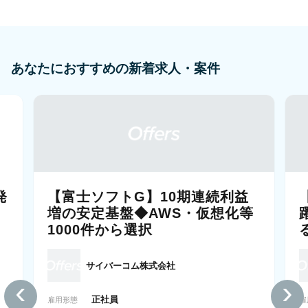
あなたにおすすめの新着求人・案件
発
【富士ソフトG】10期連続利益
増の安定基盤◆AWS・仮想化等
1000件から選択
サイバーコム株式会社
‹
›
正社員
雇用形態
雇