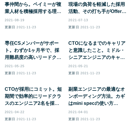
事仲間から。ペイミーが複
現場の負荷を軽減した採用
業人材を積極採用する理由
活動、その打ち手がOffers
とは？
だった
2021-08-19
2021-07-13
更新日
2021-11-23
更新日
2021-11-23
専任CSメンバーがサポー
CTOになるまでのキャリア
ト。わずか1ヶ月半で、採
と意識したこと。ミドル・
用難易度の高いリードクラ
シニアエンジニアのキャリ
ス2名の採用に成功！
アの築き方
2021-05-25
2021-05-21
更新日
2021-11-23
更新日
2021-11-23
CTOが採用にコミット。短
副業エンジニアの最適なオ
期間で効率的にリードクラ
ンボーディング方法。カギ
スのエンジニア2名を採用
はmini specの使い方
できた理由とは
【CTO×CPO対談】
2021-04-22
2021-04-01
更新日
2021-11-23
更新日
2021-11-23