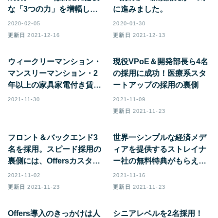
な「3つの力」を増幅して
に進みました。
くれました。
2020-02-05
2020-01-30
更新日
2021-12-16
更新日
2021-12-13
ウィークリーマンション・
現役VPoE＆開発部長ら4名
マンスリーマンション・2
の採用に成功！医療系スタ
年以上の家具家電付き賃貸
ートアップの採用の裏側
プラットフォーム「NOW
2021-11-30
2021-11-09
ROOM」のお得な特典がも
更新日
2021-11-23
らえる提携を開始！
フロント＆バックエンド3
世界一シンプルな経済メデ
名を採用。スピード採用の
ィアを提供するストレイナ
裏側には、Offersカスタマ
ー社の無料特典がもらえる
ーサクセスの存在があった
提携を開始！
2021-11-02
2021-11-16
更新日
2021-11-23
更新日
2021-11-23
Offers導入のきっかけは人
シニアレベルを2名採用！