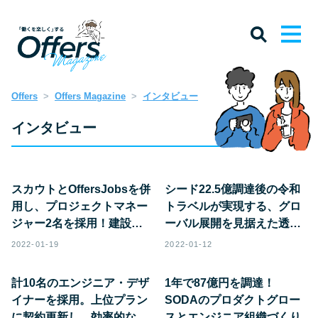
Offers
Offers Magazine
インタビュー
インタビュー
スカウトとOffersJobsを併
シード22.5億調達後の令和
用し、プロジェクトマネー
トラベルが実現する、グロ
ジャー2名を採用！建設
ーバル展開を見据えた透明
DX『SPIDERPLUS』の採
性の高い開発組織とは。
2022-01-19
2022-01-12
用術
計10名のエンジニア・デザ
1年で87億円を調達！
イナーを採用。上位プラン
SODAのプロダクトグロー
に契約更新し、効率的な採
スとエンジニア組織づくり