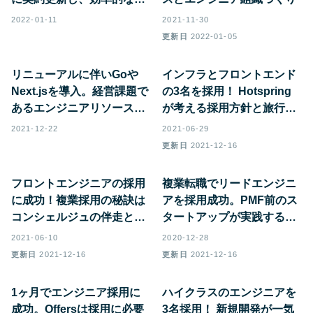
用スタイルも実現！
2022-01-11
2021-11-30
更新日
2022-01-05
リニューアルに伴いGoや
インフラとフロントエンド
Next.jsを導入。経営課題で
の3名を採用！ Hotspring
あるエンジニアリソースを
が考える採用方針と旅行サ
Offersで解決できました
ービスの未来とは
2021-12-22
2021-06-29
更新日
2021-12-16
フロントエンジニアの採用
複業転職でリードエンジニ
に成功！複業採用の秘訣は
アを採用成功。PMF前のス
コンシェルジュの伴走と、
タートアップが実践する複
独特な1on1にあった
業転職の秘訣とは
2021-06-10
2020-12-28
更新日
2021-12-16
更新日
2021-12-16
1ヶ月でエンジニア採用に
ハイクラスのエンジニアを
成功。Offersは採用に必要
3名採用！ 新規開発が一気