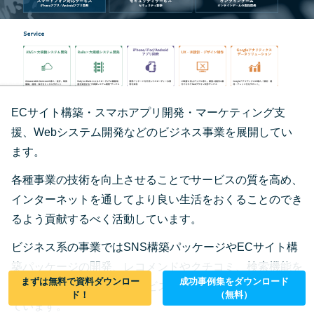
ECサイト構築・スマホアプリ開発・マーケティング支
援、Webシステム開発などのビジネス事業を展開してい
ます。
各種事業の技術を向上させることでサービスの質を高め、
インターネットを通してより良い生活をおくることのでき
るよう貢献するべく活動しています。
ビジネス系の事業ではSNS構築パッケージやECサイト構
築パッケージの開発、レコメンドやクチコミ、検索機能を
まずは無料で資料ダウンロー
成功事例集をダウンロード
簡単に導入できるASPサービスなどのサービスを展開し
ド！
（無料）
ています。