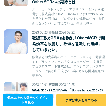
OffersMGRへの期待とは
スニーカー&トレカフリマアプリ「スニダン」を運
営する株式会社SODA。2022年11月にOffers MGR
を導入した同社は、プロダクトの成長に伴って毎月
新たなメンバーが増えている。今回はVPo...
2023-05-23
更新日
2024-02-22
確認工数が1/10も削減に! OffersMGRで開
発効率を改善し、数値を意識した組織に
していきたい。
飲食店と卸売業者のコミュニケーションを一元管理
するプラットフォーム「クロスオーダー 」を展開
するクロスマート株式会社。エンジニアリングマネ
ージャーである山田氏は2023年1月から開発組織の
効率化...
2023-12-01
更新日
2023-12-25
Webエンジニアから「Salesforceエンジ
ニア」へ。求められるスキルと理想の人
45本以上の人気テックイベン
まずは求人を見てみる
物像とは
トを見る