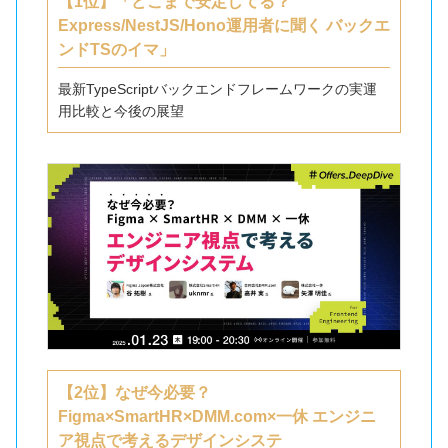
【1位】「どこまで安定してる？
Express/NestJS/Hono運用者に聞く バックエ
ンドTSのイマ」
最新TypeScriptバックエンドフレームワークの実運
用比較と今後の展望
【2位】なぜ今必要？
Figma×SmartHR×DMM.com×一休 エンジニ
ア視点で考えるデザインシステ