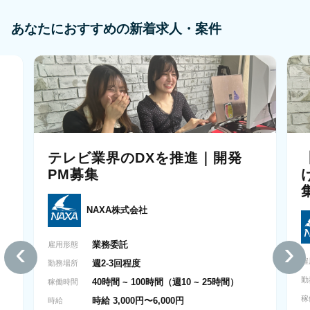
あなたにおすすめの新着求人・案件
テレビ業界のDXを推進｜開発
リ
PM募集
NAXA株式会社
‹
›
業務委託
雇用形態
雇
週2-3回程度
勤務場所
勤
40時間 ~ 100時間（週10 ~ 25時間）
稼働時間
稼
時給 3,000円〜6,000円
時給