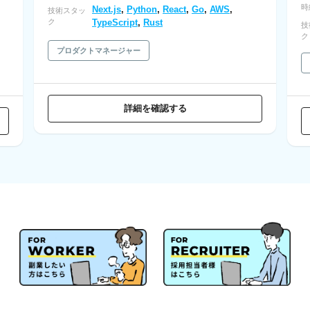
時
Next.js
,
Python
,
React
,
Go
,
AWS
,
技術スタッ
ク
TypeScript
,
Rust
技
ク
プロダクトマネージャー
詳細を確認する