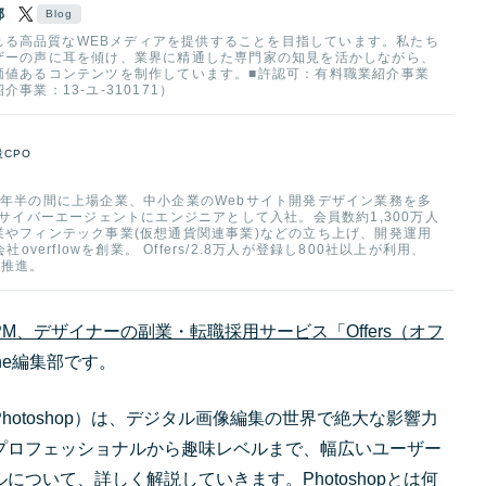
部
頼される高品質なWEBメディアを提供することを目指しています。私たち
ザーの声に耳を傾け、業界に精通した専門家の知見を活かしながら、
価値あるコンテンツを制作しています。■許認可：有料職業紹介事業
事業：13-ユ-310171）
役CPO
年半の間に上場企業、中小企業のWebサイト開発デザイン業務を多
社サイバーエージェントにエンジニアとして入社。会員数約1,300万人
やフィンテック事業(仮想通貨関連事業)などの立ち上げ、開発運用
overflowを創業。 Offers/2.8万人が登録し800社以上が利用、
ら推進。
M、デザイナーの副業・転職採用サービス「Offers（オフ
azine編集部です。
以下、Photoshop）は、デジタル画像編集の世界で絶大な影響力
プロフェッショナルから趣味レベルまで、幅広いユーザー
について、詳しく解説していきます。Photoshopとは何