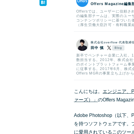
Offers Magazine編集
Offersでは、ユーザーに信
の編集部チームは、実際のユー
コンテンツポリシーに基づいた
（厚生労働大臣許可・有料職業紹介
株式会社overflow 代表取締
田中 慎
新卒でベンチャー企業に入社。1
数担当する。2012年、株式会
のポイントプラットフォーム事業
に従事する。2017年6月、株式会社
Offers MGRの事業立ち上げか
こんにちは。
エンジニア、P
ァーズ）」
のOffers Mag
Adobe Photoshop（
を持つソフトウェアです。
に愛用されているこのツール