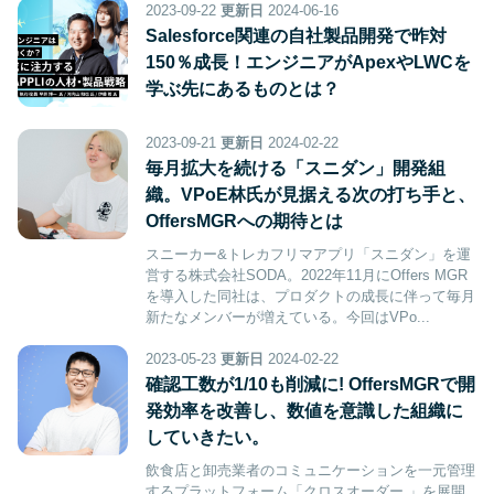
2023-09-22
更新日
2024-06-16
Salesforce関連の自社製品開発で昨対
150％成長！エンジニアがApexやLWCを
学ぶ先にあるものとは？
2023-09-21
更新日
2024-02-22
毎月拡大を続ける「スニダン」開発組
織。VPoE林氏が見据える次の打ち手と、
OffersMGRへの期待とは
スニーカー&トレカフリマアプリ「スニダン」を運
営する株式会社SODA。2022年11月にOffers MGR
を導入した同社は、プロダクトの成長に伴って毎月
新たなメンバーが増えている。今回はVPo...
2023-05-23
更新日
2024-02-22
確認工数が1/10も削減に! OffersMGRで開
発効率を改善し、数値を意識した組織に
していきたい。
飲食店と卸売業者のコミュニケーションを一元管理
するプラットフォーム「クロスオーダー 」を展開