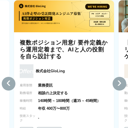
複数ポジション用意/ 要件定義か
ら運用定着まで、AIと人の役割
を自ら設計する
株式会社GloLing
‹
›
業務委託
雇用形態
雇
相談の上決定する
勤務場所
勤
140時間 ~ 180時間（週35 ~ 45時間）
稼働時間
稼
年収 400万〜800万
時給
時
技術スタッ
技
-
ク
ク