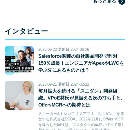
もっと見る
インタビュー
2023-09-22
更新日
2024-06-16
Salesforce関連の自社製品開発で昨対
150％成長！エンジニアがApexやLWCを
学ぶ先にあるものとは？
2023-09-21
更新日
2024-02-22
毎月拡大を続ける「スニダン」開発組
織。VPoE林氏が見据える次の打ち手と、
OffersMGRへの期待とは
スニーカー&トレカフリマアプリ「スニダン」を運
営する株式会社SODA。2022年11月にOffers MGR
を導入した同社は、プロダクトの成長に伴って毎月