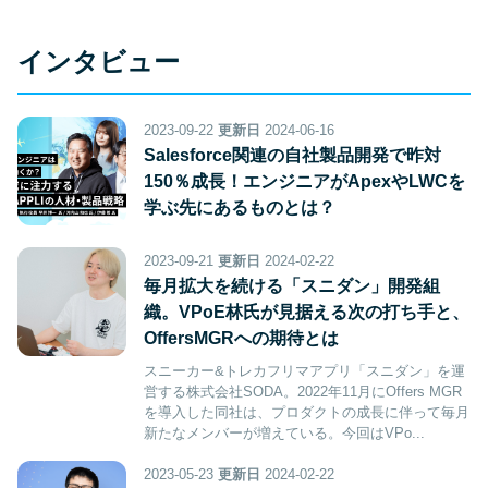
インタビュー
2023-09-22
更新日
2024-06-16
Salesforce関連の自社製品開発で昨対
150％成長！エンジニアがApexやLWCを
学ぶ先にあるものとは？
2023-09-21
更新日
2024-02-22
毎月拡大を続ける「スニダン」開発組
織。VPoE林氏が見据える次の打ち手と、
OffersMGRへの期待とは
スニーカー&トレカフリマアプリ「スニダン」を運
営する株式会社SODA。2022年11月にOffers MGR
を導入した同社は、プロダクトの成長に伴って毎月
新たなメンバーが増えている。今回はVPo...
2023-05-23
更新日
2024-02-22