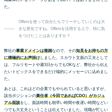
た。
Offersを使って自分たちでリーチしていくのは大
きな変化ですね。Offersを活用する上で、特に気
をつけたことはありますか？
弊社の
事業ドメインは複雑
なので、その
知見をお持ちの方
に積極的にお声掛け
しました。スカウト文面の工夫として
は、フルリモートや週3日からでもOKなど、弊社から伝え
たいトピックスをできるだけ端的にメッセージに込めまし
た。
あとは、これはどの企業でもやられていると思いますが、
該当ポジションの
責任者（今回であればCDO）がカジュ
アル面談
をし、面談時間も朝早い時間や夜遅い時間などい
つでも大丈夫ということは伝えていました。現職が忙しい