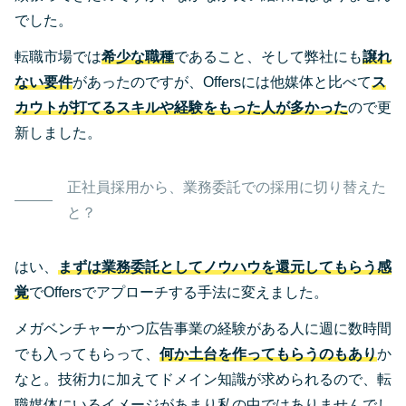
でした。
転職市場では
希少な職種
であること、そして弊社にも
譲れ
ない要件
があったのですが、Offersには他媒体と比べて
ス
カウトが打てるスキルや経験をもった人が多かった
ので更
新しました。
正社員採用から、業務委託での採用に切り替えた
と？
はい、
まずは業務委託としてノウハウを還元してもらう感
覚
でOffersでアプローチする手法に変えました。
メガベンチャーかつ広告事業の経験がある人に週に数時間
でも入ってもらって、
何か土台を作ってもらうのもあり
か
なと。技術力に加えてドメイン知識が求められるので、転
職媒体にいるイメージがあまり私の中ではありませんでし