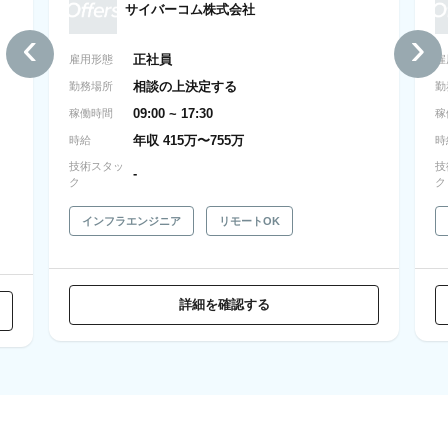
サイバーコム株式会社
‹
›
正社員
雇用形態
雇
相談の上決定する
勤務場所
勤
09:00 ~ 17:30
稼働時間
稼
年収 415万〜755万
時給
時
技術スタッ
技
-
ク
ク
インフラエンジニア
リモートOK
詳細を確認する