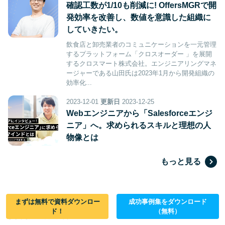
確認工数が1/10も削減に! OffersMGRで開
発効率を改善し、数値を意識した組織に
していきたい。
飲食店と卸売業者のコミュニケーションを一元管理
するプラットフォーム「クロスオーダー 」を展開
するクロスマート株式会社。エンジニアリングマネ
ージャーである山田氏は2023年1月から開発組織の
効率化...
2023-12-01
更新日
2023-12-25
Webエンジニアから「Salesforceエンジ
ニア」へ。求められるスキルと理想の人
物像とは
もっと見る
まずは無料で資料ダウンロー
成功事例集をダウンロード
採用・組織
ド！
（無料）