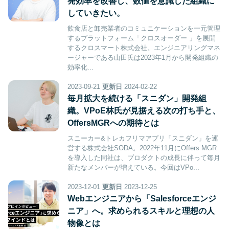
発効率を改善し、数値を意識した組織に
していきたい。
飲食店と卸売業者のコミュニケーションを一元管理
するプラットフォーム「クロスオーダー 」を展開
するクロスマート株式会社。エンジニアリングマネ
ージャーである山田氏は2023年1月から開発組織の
効率化...
2023-09-21
更新日
2024-02-22
毎月拡大を続ける「スニダン」開発組
織。VPoE林氏が見据える次の打ち手と、
OffersMGRへの期待とは
スニーカー&トレカフリマアプリ「スニダン」を運
営する株式会社SODA。2022年11月にOffers MGR
を導入した同社は、プロダクトの成長に伴って毎月
新たなメンバーが増えている。今回はVPo...
2023-12-01
更新日
2023-12-25
Webエンジニアから「Salesforceエンジ
ニア」へ。求められるスキルと理想の人
物像とは