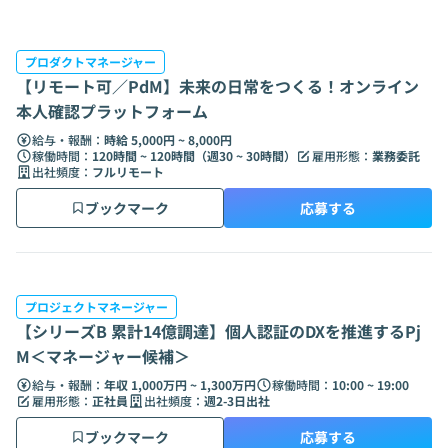
プロダクトマネージャー
【リモート可／PdM】未来の日常をつくる！オンライン
本人確認プラットフォーム
給与・報酬：
時給 5,000円 ~ 8,000円
稼働時間：
120時間 ~ 120時間（週30 ~ 30時間）
雇用形態：
業務委託
出社頻度：
フルリモート
ブックマーク
応募する
プロジェクトマネージャー
【シリーズB 累計14億調達】個人認証のDXを推進するPj
M＜マネージャー候補＞
給与・報酬：
年収 1,000万円 ~ 1,300万円
稼働時間：
10:00 ~ 19:00
雇用形態：
正社員
出社頻度：
週2-3日出社
ブックマーク
応募する