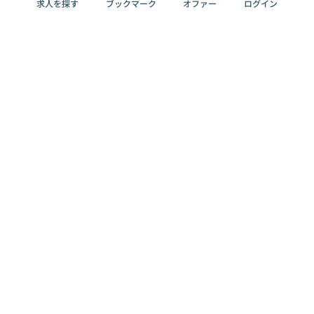
求人を探す
ブックマーク
オファー
ログイン
メディア
サービス
キャリアアップ
採用担当者さま
各種媒体
を目指す
トップページ
Offers AI
Offers
ログイン
利用規約
新規登録・ロ
RPO
Magazine
プライバシー
グイン
Offers HR
予算型リテー
ポリシー
案件を探す
Magazine
導入事例
ナー
外部送信ツー
Offers 職務経
Offers デジタ
ルの一覧
歴
ル人材総研
お役立ち
人事AIコンサ
Offers AI
資料
ルティング
Harness
企業を探す
よくある
求人掲載無料
イベント情報
ご質問
プラン
ヘルプページ
掲載企業/求人
イベント
エンジニア採
の削除依頼
情報
用力チェック