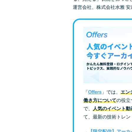
運営会社、株式会社水雅 
「
Offers
」では、
エン
働き方について
の役立
で、
人気のイベント動
て、最新の技術トレン
→
【限定配信】アーカ