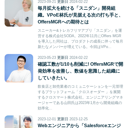
2023-09-21
更新日
2024-02-22
毎月拡大を続ける「スニダン」開発組
織。VPoE林氏が見据える次の打ち手と、
OffersMGRへの期待とは
スニーカー&トレカフリマアプリ「スニダン」を運
営する株式会社SODA。2022年11月にOffers MGR
を導入した同社は、プロダクトの成長に伴って毎月
新たなメンバーが増えている。今回はVPo...
2023-05-23
更新日
2024-02-22
確認工数が1/10も削減に! OffersMGRで開
発効率を改善し、数値を意識した組織に
していきたい。
飲食店と卸売業者のコミュニケーションを一元管理
するプラットフォーム「クロスオーダー 」を展開
するクロスマート株式会社。エンジニアリングマネ
ージャーである山田氏は2023年1月から開発組織の
効率化...
2023-12-01
更新日
2023-12-25
Webエンジニアから「Salesforceエンジ