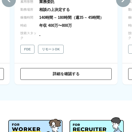
業務委託
雇用形態
雇
相談の上決定する
勤務場所
勤
140時間 ~ 180時間（週35 ~ 45時間）
稼働時間
稼
年収 400万〜800万
時給
時
技術スタッ
技
-
ク
ク
FDE
リモートOK
詳細を確認する