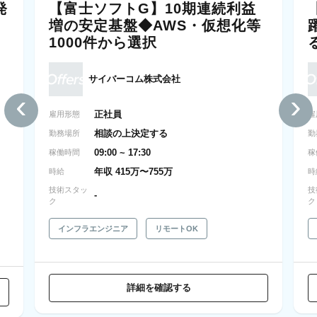
発
【富士ソフトG】10期連続利益
増の安定基盤◆AWS・仮想化等
1000件から選択
サイバーコム株式会社
‹
›
正社員
雇用形態
雇
相談の上決定する
勤務場所
勤
09:00 ~ 17:30
稼働時間
稼
年収 415万〜755万
時給
時
技術スタッ
技
-
ク
ク
インフラエンジニア
リモートOK
詳細を確認する