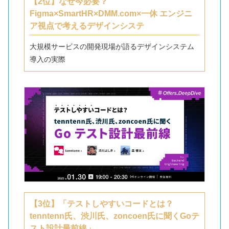
【2位】なぜ今必要？
Figma×SmartHR×DMM.com×一休 エンジニ
ア視点で考えるデザインシステ
大規模サービスの開発現場が語るデザインシステム
導入の実際
【3位】「テストしやすいコードとは？
tenntenn氏、渋川氏、zoncoen氏に聞くGoテ
スト設計最前線」