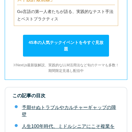
Go言語の第一人者たちが語る、実践的なテスト手法
とベストプラクティス
45本の人気テックイベントを今すぐ見放
題
※Next.js最新版解説、実践的なLLM活用法など旬のテーマも多数！
期間限定見逃し配信中
この記事の目次
予期せぬトラブルやカルチャーギャップの障
壁
人生100年時代、ミドルシニアにこそ複業を