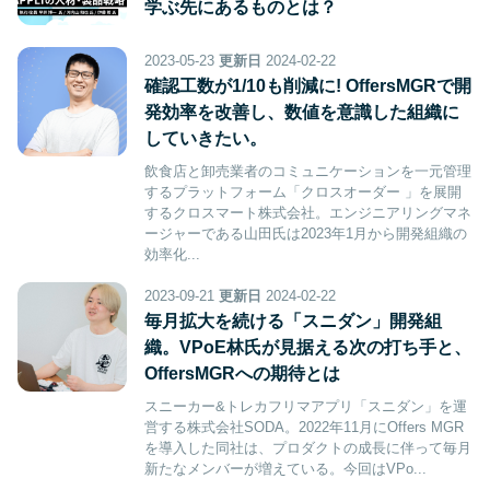
学ぶ先にあるものとは？
2023-05-23
更新日
2024-02-22
確認工数が1/10も削減に! OffersMGRで開
発効率を改善し、数値を意識した組織に
していきたい。
飲食店と卸売業者のコミュニケーションを一元管理
するプラットフォーム「クロスオーダー 」を展開
するクロスマート株式会社。エンジニアリングマネ
ージャーである山田氏は2023年1月から開発組織の
効率化...
2023-09-21
更新日
2024-02-22
毎月拡大を続ける「スニダン」開発組
織。VPoE林氏が見据える次の打ち手と、
OffersMGRへの期待とは
スニーカー&トレカフリマアプリ「スニダン」を運
営する株式会社SODA。2022年11月にOffers MGR
を導入した同社は、プロダクトの成長に伴って毎月
新たなメンバーが増えている。今回はVPo...