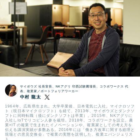
サイボウズ 社長室長、NKアグリ 印西試験圃場長、コラボワークス 代
表、複業家／ポートフォリアワーカー
中村 龍太
1964年、広島県生まれ。大学卒業後、日本電気に入社。マイクロソフ
ト（現日本マイクロソフト）を経て、2013年、サイボウズとダンクソ
フトに同時転職（後にダンクソフトは卒業）。2015年、NKアグリに
入社しIoTでリコピン人参を栽培。2018年、コラボワークを設立。農
業×IT の複業で生まれたイノベーションや、複業家としての考え方を
伝える講演実績が多数ある。2016年には「働き方改革に関する総理と
現場との意見交換会」で複業の実態を説明した、複業エバンジェリス
ト。