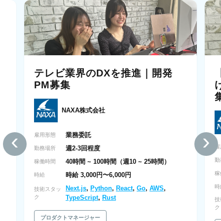
テレビ業界のDXを推進｜開発
リ
PM募集
NAXA株式会社
‹
›
業務委託
雇用形態
雇
週2-3回程度
勤務場所
勤
40時間 ~ 100時間（週10 ~ 25時間）
稼働時間
稼
時給 3,000円〜6,000円
時給
時
Next.js
,
Python
,
React
,
Go
,
AWS
,
技術スタッ
ク
TypeScript
,
Rust
技
ク
プロダクトマネージャー