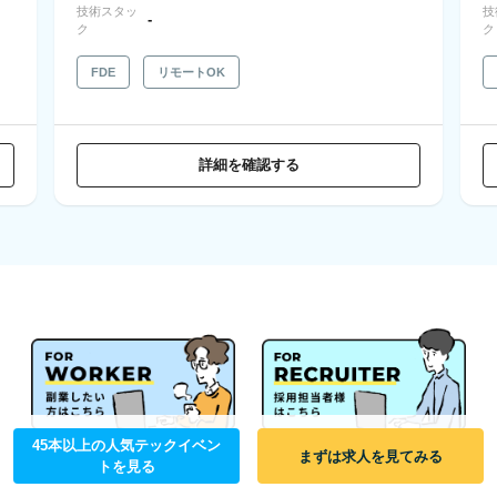
技術スタッ
技
-
ク
ク
FDE
リモートOK
詳細を確認する
45本以上の人気テックイベン
まずは求人を見てみる
トを見る