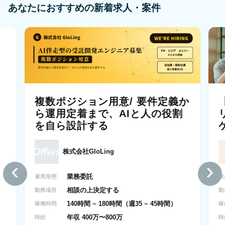
あなたにおすすめの新着求人・案件
複数ポジション用意/ 要件定義か
ら運用定着まで、AIと人の役割
を自ら設計する
株式会社GloLing
‹
›
業務委託
雇用形態
雇
相談の上決定する
勤務場所
勤
140時間 ~ 180時間（週35 ~ 45時間）
稼働時間
稼
年収 400万〜800万
時給
時