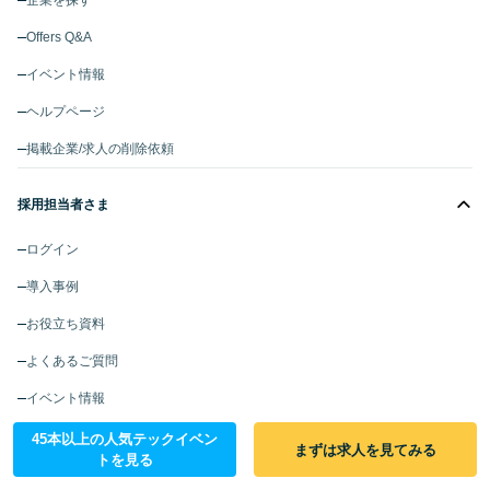
企業を探す
Offers Q&A
イベント情報
ヘルプページ
掲載企業/求人の削除依頼
採用担当者さま
ログイン
導入事例
お役立ち資料
よくあるご質問
イベント情報
ヘルプページ
45本以上の人気テックイベン
まずは求人を見てみる
トを見る
Offers AI RPO