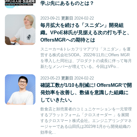
学ぶ先にあるものとは？
2023-09-21
更新日
2024-02-22
毎月拡大を続ける「スニダン」開発組
織。VPoE林氏が見据える次の打ち手と、
OffersMGRへの期待とは
スニーカー&トレカフリマアプリ「スニダン」を運
営する株式会社SODA。2022年11月にOffers MGR
を導入した同社は、プロダクトの成長に伴って毎月
新たなメンバーが増えている。今回はVPo...
2023-05-23
更新日
2024-02-22
確認工数が1/10も削減に! OffersMGRで開
発効率を改善し、数値を意識した組織に
していきたい。
飲食店と卸売業者のコミュニケーションを一元管理
するプラットフォーム「クロスオーダー 」を展開
するクロスマート株式会社。エンジニアリングマネ
ージャーである山田氏は2023年1月から開発組織の
効率化...