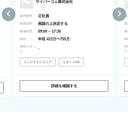
サイバーコム株式会社
‹
›
正社員
雇用形態
雇
相談の上決定する
勤務場所
勤
09:00 ~ 17:30
稼働時間
稼
年収 415万〜755万
時給
時
技術スタッ
技
-
ク
ク
インフラエンジニア
リモートOK
詳細を確認する