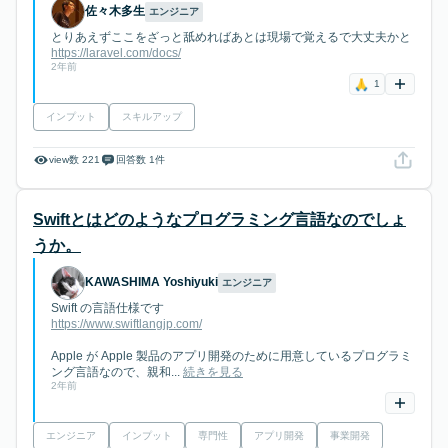
佐々木多生
エンジニア
とりあえずここをざっと舐めればあとは現場で覚えるで大丈夫かと
https://laravel.com/docs/
2年前
1
インプット
スキルアップ
view数 221
回答数 1件
Swiftとはどのようなプログラミング言語なのでしょ
うか。
KAWASHIMA Yoshiyuki
エンジニア
Swift の言語仕様です
https://www.swiftlangjp.com/
Apple が Apple 製品のアプリ開発のために用意しているプログラミ
ング言語なので、親和...
続きを見る
2年前
エンジニア
インプット
専門性
アプリ開発
事業開発