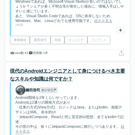
Windowsであれば、Microsoft Visual Studioが良いのではないでし
ょうか？シェアが多く不明点等が発生した場合に、情報入手はしや
すいと感じています。
あと、Visual Studio Codeであれば、OSに依存しないため、
Windows、Mac、Linuxどれでも使用可能です。
続きを見る
2年前
事業開発
運用/保守
育成
エンジニア
インプット
view数 62
回答数 1件
現代のAndroidエンジニアとして身につけるべき主要
なスキルや知識は何ですか？
鎌田浩司
エンジニア
Android開発を2年くらいやっています。
Androidは2通りの開発方式があり
・従来の方式(View方式)、ロジックはJava、またはkotlin、画面デ
ザインはXML、命令的UI
・JetpackCompose、Reactと同じ宣言的UI思想、全てをkotlinで記
述
今の世の中は、徐々にJetpackComposeに移行しつつあります。
続
きを見る