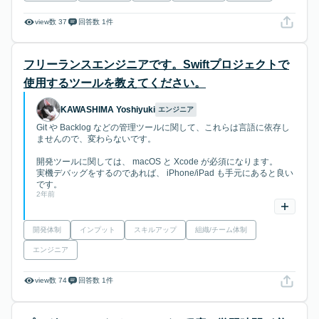
view数 37
回答数 1件
フリーランスエンジニアです。Swiftプロジェクトで
使用するツールを教えてください。
KAWASHIMA Yoshiyuki
エンジニア
Git や Backlog などの管理ツールに関して、これらは言語に依存し
ませんので、変わらないです。
開発ツールに関しては、 macOS と Xcode が必須になります。
実機デバッグをするのであれば、 iPhone/iPad も手元にあると良い
です。
2年前
開発体制
インプット
スキルアップ
組織/チーム体制
エンジニア
view数 74
回答数 1件