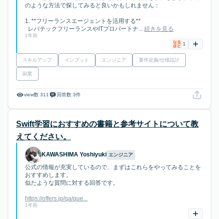
のような方法で探してみると良いかもしれません：
1. **フリーランスエージェントを活用する**
レバテックフリーランスやITプロパートナ...
続きを見る
1年前
1
スキルアップ
インプット
エンジニア
要件定義/仕様設計
副業
view数 311
回答数 3件
Swift学習におすすめの書籍と参考サイトについて教
えてください。
KAWASHIMA Yoshiyuki
エンジニア
公式の情報が充実しているので、まずはこれらをやってみることを
おすすめします。
似たような質問に対する回答です。
https://offers.jp/qa/que...
1年前