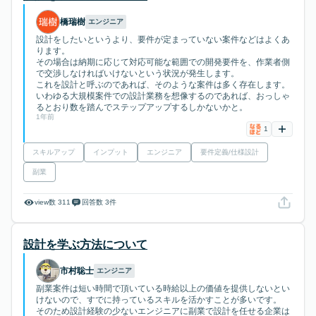
橋瑞樹
エンジニア
設計をしたいというより、要件が定まっていない案件などはよくあ
ります。
その場合は納期に応じて対応可能な範囲での開発要件を、作業者側
で交渉しなければいけないという状況が発生します。
これを設計と呼ぶのであれば、そのような案件は多く存在します。
いわゆる大規模案件での設計業務を想像するのであれば、おっしゃ
るとおり数を踏んでステップアップするしかないかと。
1年前
1
スキルアップ
インプット
エンジニア
要件定義/仕様設計
副業
view数 311
回答数 3件
設計を学ぶ方法について
市村聡士
エンジニア
副業案件は短い時間で頂いている時給以上の価値を提供しないとい
けないので、すでに持っているスキルを活かすことが多いです。
そのため設計経験の少ないエンジニアに副業で設計を任せる企業は