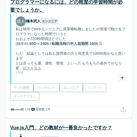
プログラマーになるには、どの程度の学習時間が必
要でしょうか。
橋本武人
エンジニア
私は独学でwebエンジニアに異業種転職しましたが現場で動けるプ
ログラマになった時間でいうと
おおよそ720時間弱ほどでした
(独学4h
60D = 240h / 転職当時の半人前期間 160h
3)
ただ、結論としては私も質問者の方と同意見で1000h程かなと思い
ます
とは言っても運、適性、環境、といったもろもろの条件でかなり
変...
続きを見る
2年前
アプリ開発
バックエンド
エンジニア
インプット
キャリアプラン
view数 129
回答数 1件
Vue.js入門、どの教材が一番良かったですか？