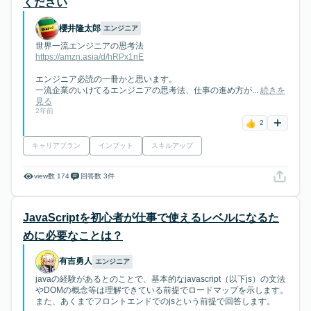
ください
櫻井隆太郎
エンジニア
世界一流エンジニアの思考法
https://amzn.asia/d/hRPx1nE
エンジニア必読の一冊かと思います。
一流企業のいけてるエンジニアの思考法、仕事の進め方が...
続きを
見る
2年前
2
キャリアプラン
インプット
スキルアップ
view数 174
回答数 3件
JavaScriptを初心者が仕事で使えるレベルになるた
めに必要なことは？
有吉勇人
エンジニア
javaの経験があるとのことで、基本的なjavascript（以下js）の文法
やDOMの概念等は理解できている前提でロードマップを示します。
また、あくまでフロントエンドでのjsという前提で回答します。