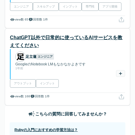
エンジニア
スキルアップ
インプット
専門性
アプリ開発
view数 65
回答数 1件
ChatGPT以外で日常的に使っているAIサービスを教
えてください
足立蓮
エンジニア
GoogleのNotebook LMもなかなかよきです
1年前
アウトプット
インプット
view数 168
回答数 1件
こちらの質問に回答してみませんか？
Rubyの入門におすすめの学習方法は？