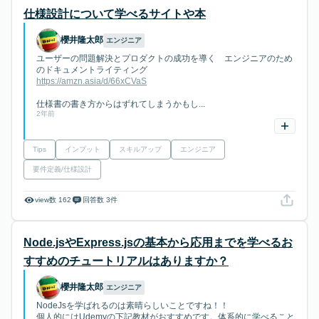
仕様設計について学べるサイトや本
櫻井隆太郎
エンジニア
ユーザーの問題解決とプロダクトの成功を導く エンジニアのため
のドキュメントライティング
https://amzn.asia/d/66xCVaS
仕様書の書き方からはずれてしまうかもし...
2年前
Tips
インプット
スキルアップ
エンジニア
要件定義/仕様設計
view数 162
回答数 3件
Node.jsやExpress.jsの基本から応用までを学べるお
すすめのチュートリアルはありますか？
櫻井隆太郎
エンジニア
NodeJsを学ばれるのは素晴らしいことですね！！
個人的にはUdemyの下記教材がおすすめです。体系的に学べること