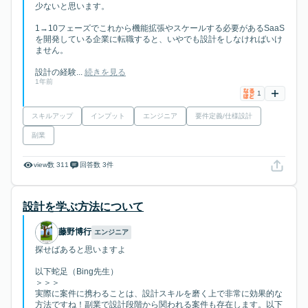
少ないと思います。
1→10フェーズでこれから機能拡張やスケールする必要があるSaaS
を開発している企業に転職すると、いやでも設計をしなければいけ
ません。
設計の経験...
続きを見る
1年前
1
スキルアップ
インプット
エンジニア
要件定義/仕様設計
副業
view数 311
回答数 3件
設計を学ぶ方法について
藤野博行
エンジニア
探せばあると思いますよ
以下蛇足（Bing先生）
＞＞＞
実際に案件に携わることは、設計スキルを磨く上で非常に効果的な
方法ですね！副業で設計段階から関われる案件も存在します。以下