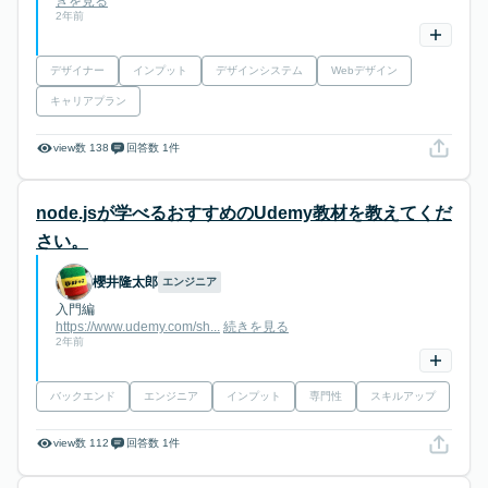
きを見る
2年前
デザイナー
インプット
デザインシステム
Webデザイン
キャリアプラン
view数 138
回答数 1件
node.jsが学べるおすすめのUdemy教材を教えてくだ
さい。
櫻井隆太郎
エンジニア
入門編
https://www.udemy.com/sh...
続きを見る
2年前
バックエンド
エンジニア
インプット
専門性
スキルアップ
view数 112
回答数 1件