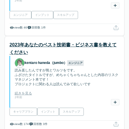
2年前
エンジニア
インプット
スキルアップ
view数 46
回答数 1件
2023年あなたのベスト技術書・ビジネス書を教えて
ください
kentaro haneda（jumbo）
エンジニア
読み直したんですが熊とワルツをです。
ふざけたタイトルですが、めちゃくちゃちゃんとした内容のリスク
マネジメント本です！
プロジェクトに関わる人は読んでみて欲しいです
続きを見る
2年前
キャリアプラン
インプット
スキルアップ
view数 174
回答数 3件