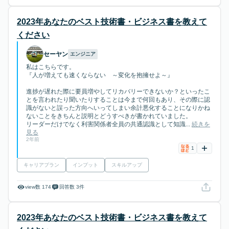
2023年あなたのベスト技術書・ビジネス書を教えて
ください
セーヤン
エンジニア
私はこちらです。
『人が増えても速くならない ～変化を抱擁せよ～』
進捗が遅れた際に要員増やしてリカバリーできないか？といったこ
とを言われたり聞いたりすることは今まで何回もあり、その際に認
識がないと誤った方向へいってしまい余計悪化することになりかね
ないことをきちんと説明とどうすべきが書かれていました。
リーダーだけでなく利害関係者全員の共通認識として知識...
続きを
見る
2年前
1
キャリアプラン
インプット
スキルアップ
view数 174
回答数 3件
2023年あなたのベスト技術書・ビジネス書を教えて