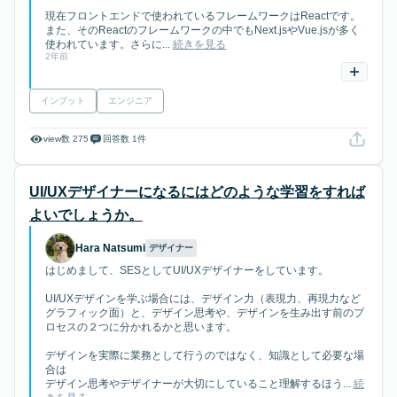
現在フロントエンドで使われているフレームワークはReactです。
また、そのReactのフレームワークの中でもNext.jsやVue.jsが多く
使われています。さらに...
続きを見る
2年前
インプット
エンジニア
view数 275
回答数 1件
UI/UXデザイナーになるにはどのような学習をすれば
よいでしょうか。
Hara Natsumi
デザイナー
はじめまして、SESとしてUI/UXデザイナーをしています。
UI/UXデザインを学ぶ場合には、デザイン力（表現力、再現力など
グラフィック面）と、デザイン思考や、デザインを生み出す前のプ
ロセスの２つに分かれるかと思います。
デザインを実際に業務として行うのではなく、知識として必要な場
合は
デザイン思考やデザイナーが大切にしていること理解するほう...
続