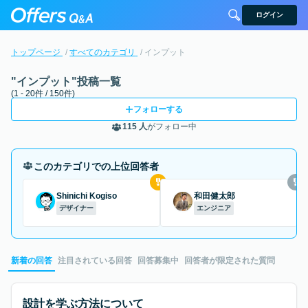
ログイン
トップページ
すべてのカテゴリ
インプット
"インプット"投稿一覧
(1 - 20件 / 150件)
フォローする
115 人
がフォロー中
このカテゴリでの上位回答者
Shinichi Kogiso
和田健太郎
デザイナー
エンジニア
新着の回答
注目されている回答
回答募集中
回答者が限定された質問
設計を学ぶ方法について