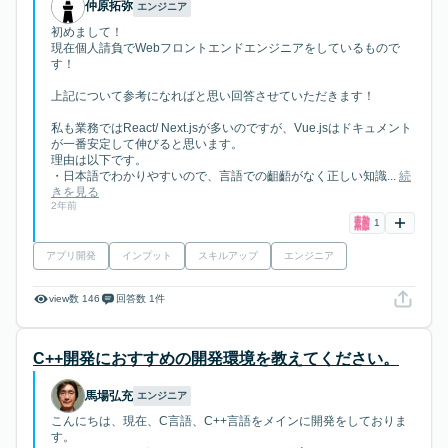
仲原拓弥
エンジニア
初めまして！
現在個人請負でWebフロントエンドエンジニアをしているもので
す！
上記について参考になればと思い回答させていただきます！
私も業務ではReact/ Next.jsが多いのですが、Vue.jsはドキュメント
が一番安定して伸びると思います。
理由は以下です。
・日本語でわかりやすいので、言語での齟齬がなく正しい知識...
続
きを見る
2年前
1
アプリ開発
インプット
スキルアップ
エンジニア
view数 146
回答数 1件
C++開発におすすめの開発環境を教えてください。
馬場弘充
エンジニア
こんにちは、現在、C言語、C++言語をメインに開発をしておりま
す。