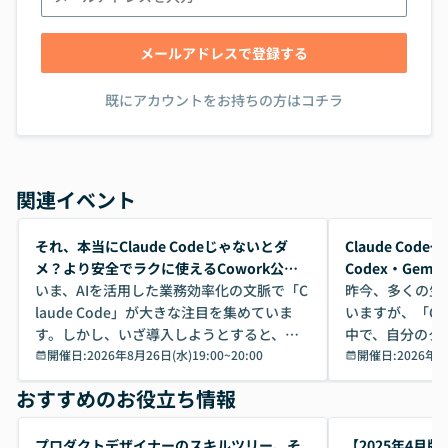
メールアドレスで登録する
既にアカウントをお持ちの方はコチラ
関連イベント
開催前
開催前
それ、本当にClaude Codeじゃないとダ
Claude Co
メ？より安全でラクに使えるCowork公開
Codex・Gem
デモ
いま、AIを活用した業務効率化の文脈で「C
昨今、多くの生
laude Code」が大きな注目を集めていま
いますが、「Code
す。しかし、いざ導入しようとすると、セ
中で、自分のタ
キュリティ面の懸念や権限管理のハードル
開催日:
2026年8月26日(水)19:00
~
20:00
いいのか」を自
開催日:
2026年8
から、気軽に使えないケースも多いのでは
か？ 「なんとなく誰かが良いと言っていた
おすすめのお役立ち情報
ないでしょうか。 Coworkは、非エンジニ
から」「SNS
アでも簡単に安全に扱えるよう作られた機
ら」と、周りの
能です。そして実は、日常の業務領域であ
ている方も少な
プロダクトデザイナーのスキルツリー、そ
【2025年4月