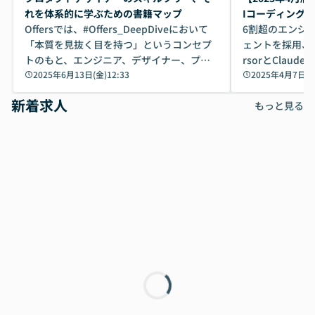
れば「Coworkで十分にカバーできる」だ
Iのポテンシャル
れを体系的に学ぶための書籍マップ
Iコーディング
けでなく、想像以上の範囲まで自動化でき
は、評判ではな
Offersでは、#Offers_DeepDiveにおいて
tHub Copilot
6割超のエンジ
ることは、まだあまり知られていません。
ているAIを選ぶこ
「本質を見抜く目を持つ」というコンセプ
deが続く【全5
ェントを採用、Git
そこで本イベントでは、メルカリで生成AI
もやり取りを重
トのもと、エンジニア、デザイナー、プロ
rsorとClaude
推進を担当されているハヤカワ五味氏をお
まで文脈を忘れず
ダクトマネージャー向けのconnpassイベン
2025年6月13日(金)12:33
2025年4月7日(月
迎えし、Coworkを使った業務自動化の実
キストだけでな
トを開催してきました。その中で、個別イ
新着求人
際を、公開デモを交えてわかりやすくお伝
うときに一番打率が
もっと見る
ベントがキャリア形成のどの部分に繋がる
えします。 前半のLTでは、ハヤカワ氏より
え、次々と新し
かを体系的に示すため、エンジニア向けス
メルカリでの判断基準をもとに「なぜClau
それぞれの本当
キルツリーを作成・公開しました。 （参考
de CodeはNGになりがちで、なぜCowork
スクごとに最適
URL: #Offers_DeepDive エンジニア向けス
なら安全なのか」を解説いただいた上で、C
すのは至難の業です。 そこで
キルツリーを公開） 今回、プロダクトデザ
oworkの基本的な機能をご紹介いただきま
は、LLMのフ
イナーからも同様のニーズが高まっている
す。 続く公開デモでは、実際にCoworkを
ント構築の最前
ことを受け、テック業界の多様な才能が交
使ってワークフローを構築する様子をお見
社松尾研究所の尾
差する実験的コミュニティ『CrossRel』と
せいただきます。数分でワークフローが完
e・Codex・G
共同で、デザイナー特有のスキル体系を明
成する手軽さや、Gmail等の外部サービス
分けの考え方を紐
確化したスキルツリーの開発に着手いたし
とセキュアに連携できるポイントなど、実
使わなくなった
ました。 併せて提供される書籍マップで
演を通じて具体的なイメージをお届けしま
らではの視点でお
は、各スキルエリアに対応した約20冊の実
す。 後半のディスカッションでは、セキュ
のAIに絞るべ
務書籍を視覚的に配置。「はじめてのUXリ
リティの考え方や社内導入の進め方など、
迷っている方か
サーチ」「ABOUT FACE」「JavaScript本