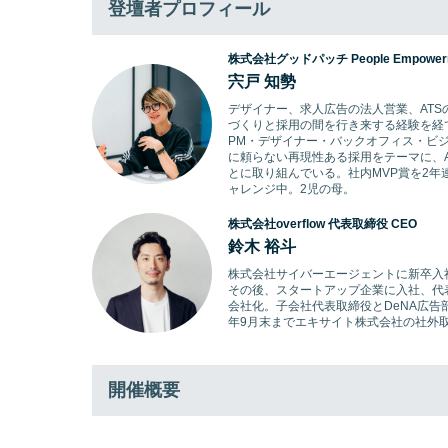
登壇者プロフィール
株式会社グッドパッチ People Empowerm
宍戸 知勢
デザイナー、求人広告の法人営業、AT
づくりと採用の間を行き来する経験を経
PM・デザイナー・バックオフィス・ビ
に頼らない再現性ある採用をテーマに、
とに取り組んでいる。社内MVP賞を2
ャレンジ中。2児の母。
株式会社overflow 代表取締役 CEO
鈴木 裕斗
株式会社サイバーエージェントに新卒入
その後、スタートアップ企業に入社、代
会社化。子会社代表取締役とDeNA広告部長を
年9月末までエキサイト株式会社の社外
開催概要