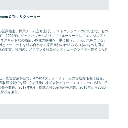
ent Office リクルーター
Sの営業推進、採用チーム立ち上げ、テストエンジニアの代打まで、もの
て、2021年にグッドパッチへ入社。リクルーターとしてエンジニア・
ジネスサイドなの幅広い職種の採用を一手に担う。「人が気をつける」
AIとノーコードを組み合わせて採用業務の仕組みそのものを作り直すこ
年連続受賞。社内のカメラマン＆社員インタビューのライター業務にもチ
社。広告営業を経て、Amebaプラットフォームの管轄責任者に就任。
表取締役就任を経て2ヶ月後に株式会社ディー・エヌ・エーにM&A、子
兼任。2017年6月、株式会社overflowを創業。2018年から2020
取締役を兼任。