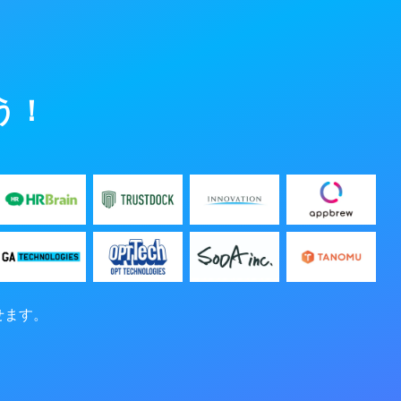
う！
せます。