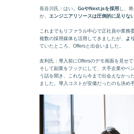
長谷川氏：はい。
GoやNext.jsを採用
し、将
か、
エンジニアリソースは圧倒的に足りな
これまでもリファラル中心で正社員や業務
複数の採用媒体も活用してきましたが、
よ
ていたところ、Offersと出会いました。
友利氏：導入前にOffersのデモ画面を見せ
そして副業をフックにして、大手企業やベ
う話を聞き、これなら今まで出会えなかっ
ました。導入コストが安価だったのも決め