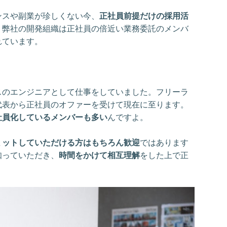
ンスや副業が珍しくない今、
正社員前提だけの採用活
、弊社の開発組織は正社員の倍近い業務委託のメンバ
れています。
スのエンジニアとして仕事をしていました。フリーラ
代表から正社員のオファーを受けて現在に至ります。
社員化しているメンバーも多い
んですよ。
ミットしていただける方はもちろん歓迎
ではあります
知っていただき、
時間をかけて相互理解
をした上で正