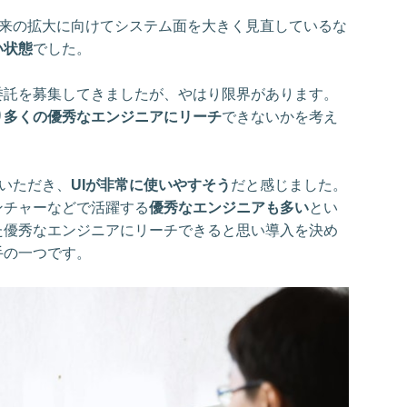
来の拡大に向けてシステム面を大きく見直しているな
い状態
でした。
委託を募集してきましたが、やはり限界があります。
り多くの優秀なエンジニアにリーチ
できないかを考え
ていただき、
UIが非常に使いやすそう
だと感じました。
ンチャーなどで活躍する
優秀なエンジニアも多い
とい
た優秀なエンジニアにリーチできると思い導入を決め
手の一つです。