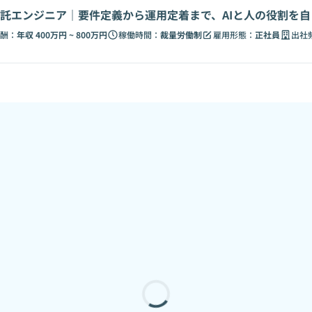
託エンジニア｜要件定義から運用定着まで、AIと人の役割を
酬：
年収 400万円 ~ 800万円
稼働時間：
裁量労働制
雇用形態：
正社員
出社