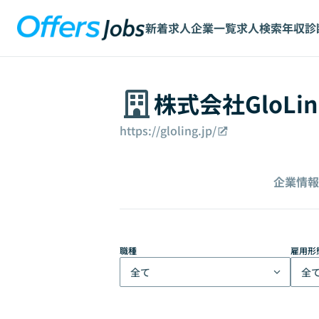
新着求人
企業一覧
求人検索
年収診
株式会社GloLin
https://gloling.jp/
企業情報
職種
雇用形
全て
全