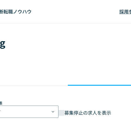
断
転職ノウハウ
採用
g
態
て
募集停止の求人を表示