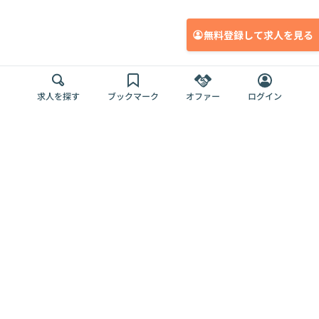
無料登録して求人を見る
求人を探す
ブックマーク
オファー
ログイン
メディア
サービス
キャリアアップ
採用担当者さま
各種媒体
を目指す
トップページ
Offers AI
Offers
ログイン
利用規約
新規登録・ロ
RPO
Magazine
プライバシー
グイン
Offers HR
予算型リテー
ポリシー
案件を探す
Magazine
導入事例
ナー
外部送信ツー
Offers 職務経
Offers デジタ
ルの一覧
歴
ル人材総研
お役立ち
人事AIコンサ
Offers AI