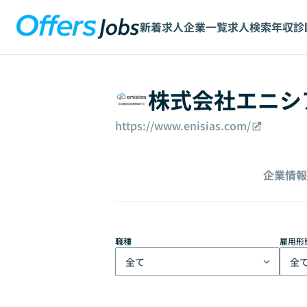
新着求人
企業一覧
求人検索
年収診
株式会社エニシ
https://www.enisias.com/
企業情報
職種
雇用形
全て
全