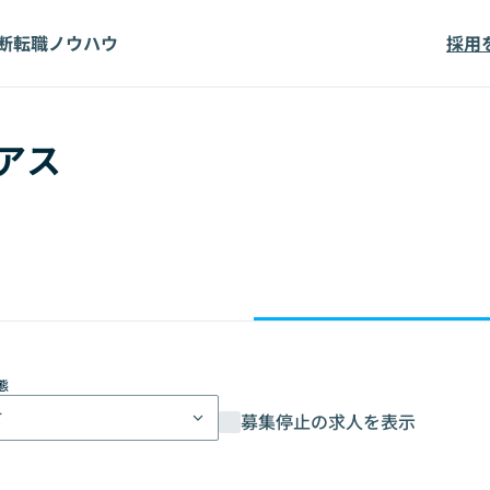
断
転職ノウハウ
採用
アス
態
て
募集停止の求人を表示