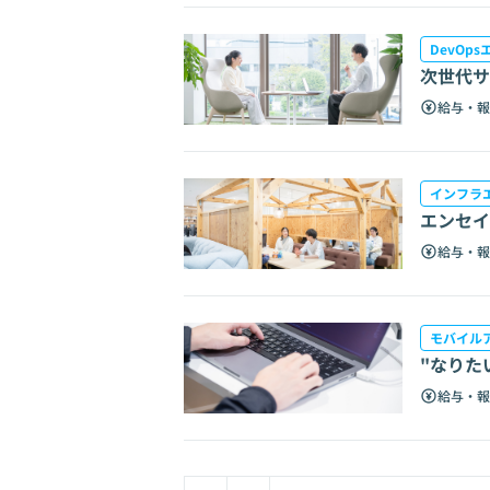
DevOp
次世代サ
給与・報
インフラ
エンセイ
給与・報
モバイル
"なりた
給与・報