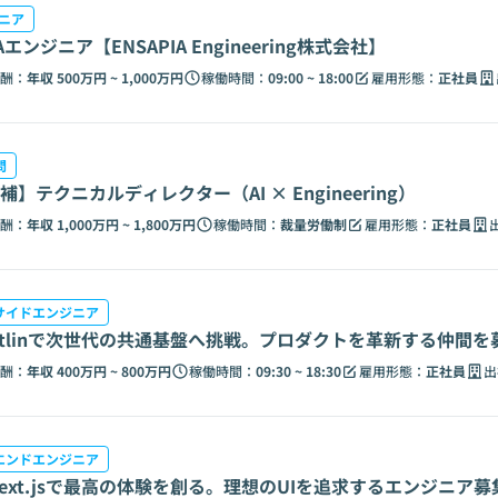
ニア
QAエンジニア【ENSAPIA Engineering株式会社】
酬：
年収 500万円 ~ 1,000万円
稼働時間：
09:00 ~ 18:00
雇用形態：
正社員
問
補】テクニカルディレクター（AI × Engineering）
酬：
年収 1,000万円 ~ 1,800万円
稼働時間：
裁量労働制
雇用形態：
正社員
サイドエンジニア
/Kotlinで次世代の共通基盤へ挑戦。プロダクトを革新する仲間を
酬：
年収 400万円 ~ 800万円
稼働時間：
09:30 ~ 18:30
雇用形態：
正社員
出
エンドエンジニア
t/Next.jsで最高の体験を創る。理想のUIを追求するエンジニア募