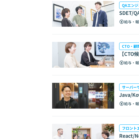
QAエンジ
SDET/
給与・報
CTO・顧
【CTO候
給与・報
サーバー
Java
給与・報
フロント
Reac