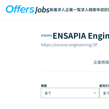
新着求人
企業一覧
求人検索
年収診
ENSAPIA Eng
https://cocone.engineering/
企業情報
職種
雇用形
全て
全